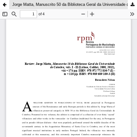
Jorge Matta, Manuscrito 50 da Biblioteca Geral da Universidade de Coimbra, vols. I – II (Lisboa, Colibri, 2008, 2012)