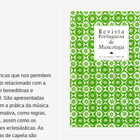
óricas que nos permitem
to relacionado com a
e beneditinas e
II. São apresentadas
m a prática da música
rmativa, como regras,
s, assim como os
des eclesiásticas. As
ras de capela são