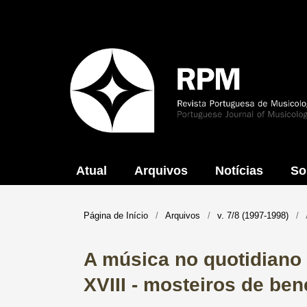
Atual
Arquivos
Notícias
So
Página de Início
/
Arquivos
/
v. 7/8 (1997-1998)
/
A música no quotidiano
XVIII - mosteiros de ben