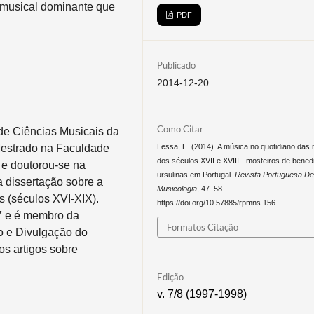
 musical dominante que
PDF
Publicado
2014-12-20
Como Citar
e Ciências Musicais da
Lessa, E. (2014). A música no quotidiano das
Mestrado na Faculdade
dos séculos XVII e XVIII - mosteiros de benedi
 e doutorou-se na
ursulinas em Portugal.
Revista Portuguesa D
 dissertação sobre a
Musicologia
, 47–58.
s (séculos XVI-XIX).
https://doi.org/10.57885/rpmns.156
7 e é membro da
Formatos Citação
o e Divulgação do
os artigos sobre
Edição
v. 7/8 (1997-1998)