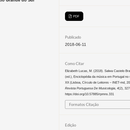
PDF
Publicado
2018-06-11
Como Citar
Elizabeth Lucas, M. (2018). Salwa Castelo Br
(ed.), ​Enciclopédia da música em Portugal no
XX ​(Lisboa, Círculo de Leitores – INET-md, 20
Revista Portuguesa De Musicologia
,
4
(2), 32
https://doi.org/10.57885/rpmns.331
Formatos Citação
Edição