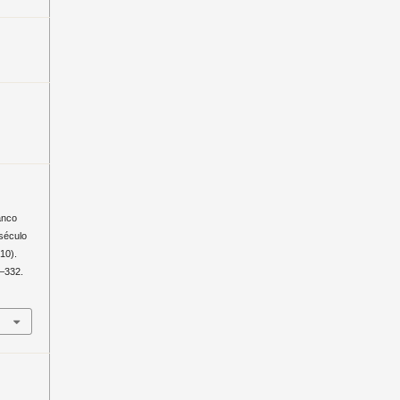
anco
 século
10).
7–332.