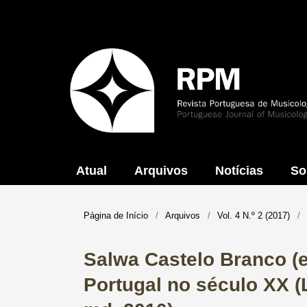
Atual
Arquivos
Notícias
So
Página de Início
/
Arquivos
/
Vol. 4 N.º 2 (2017)
/
Salwa Castelo Branco (e
Portugal no século XX ​(