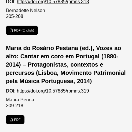
DOI:
https://doi.org/10.57885/rpmns.318
Bernadette Nelson
205-208
PDF (English)
Maria do Rosário Pestana (ed.), Vozes ao
alto: Cantar em coro em Portugal (1880-
2014) – Protagonistas, contextos e
percursos (Lisboa, Movimento Patrimonial
pela Música Portuguesa, 2014)
DOI:
https://doi.org/10.57885/rpmns.319
Maura Penna
209-218
PDF